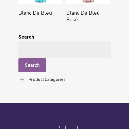
Read More
Read More
Blanc De Bleu
Blanc De Bleu
Rosé
Search
Search
Product Categories